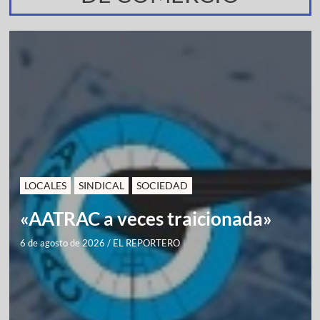
LOCALES
SINDICAL
SOCIEDAD
«AATRAC a veces traicionada»
6 de agosto de 2026
/
EL REPORTERO