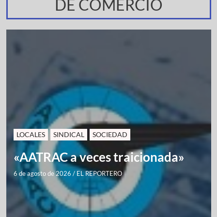
DE COMERCIO
LOCALES
SINDICAL
SOCIEDAD
«AATRAC a veces traicionada»
6 de agosto de 2026
/
EL REPORTERO