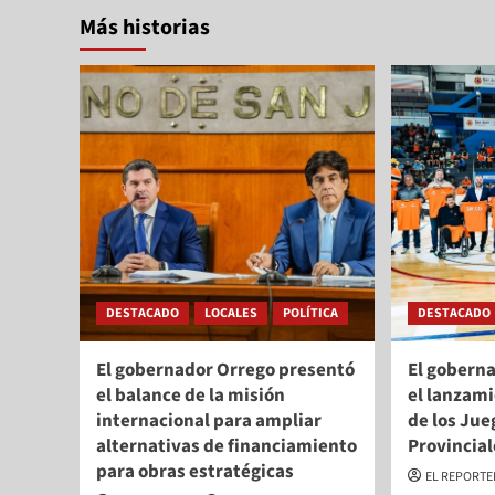
Más historias
DESTACADO
LOCALES
POLÍTICA
DESTACADO
El gobernador Orrego presentó
El gobern
el balance de la misión
el lanzami
internacional para ampliar
de los Jue
alternativas de financiamiento
Provincial
para obras estratégicas
EL REPORT