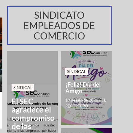
SINDICATO
EMPLEADOS DE
COMERCIO
SINDICAL
¡Feliz! Día del
SINDICAL
Amigo
El SEC
19 de julio de 2026
/
EL
REPORTERO
agradece el
compromiso
de las