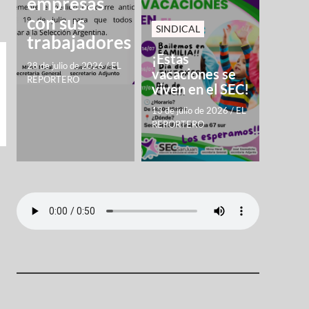
empresas
con sus
SINDICAL
trabajadores
¡Estas
28 de julio de 2026
/
EL
vacaciones se
REPORTERO
viven en el SEC!
13 de julio de 2026
/
EL
REPORTERO