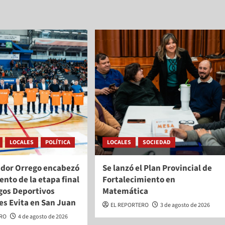
LOCALES
POLÍTICA
LOCALES
SOCIEDAD
ador Orrego encabezó
Se lanzó el Plan Provincial de
ento de la etapa final
Fortalecimiento en
gos Deportivos
Matemática
es Evita en San Juan
EL REPORTERO
3 de agosto de 2026
ERO
4 de agosto de 2026