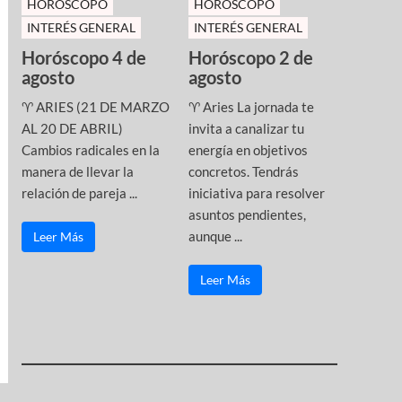
HOROSCOPO
HOROSCOPO
INTERÉS GENERAL
INTERÉS GENERAL
Horóscopo 4 de
Horóscopo 2 de
agosto
agosto
♈ ARIES (21 DE MARZO
♈ Aries La jornada te
AL 20 DE ABRIL)
invita a canalizar tu
Cambios radicales en la
energía en objetivos
manera de llevar la
concretos. Tendrás
relación de pareja ...
iniciativa para resolver
asuntos pendientes,
aunque ...
Leer Más
Leer Más