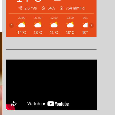
2.6 m/s
54%
754
mmHg
20:00
21:00
22:00
23:00
00:00
01:00
‹
›
14°C
13°C
11°C
10°C
10°C
10°C