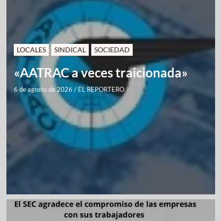
LOCALES
SINDICAL
SOCIEDAD
«AATRAC a veces traicionada»
6 de agosto de 2026
/
EL REPORTERO