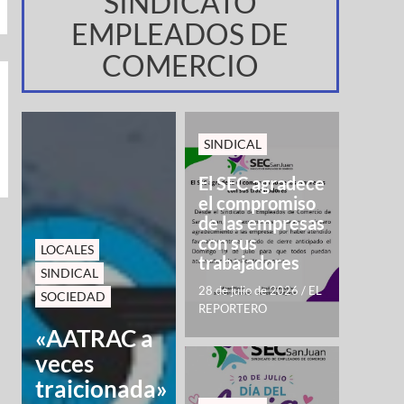
SINDICATO
EMPLEADOS DE
COMERCIO
SINDICAL
El SEC agradece
el compromiso
de las empresas
con sus
LOCALES
trabajadores
SINDICAL
28 de julio de 2026
/
EL
SOCIEDAD
REPORTERO
«AATRAC a
veces
traicionada»