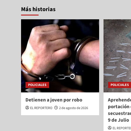
Más historias
POLICIALES
POLICIALES
Detienen a joven por robo
Aprehende
portación 
EL REPORTERO
2 de agosto de 2026
secuestra
9 de Julio
EL REPORT