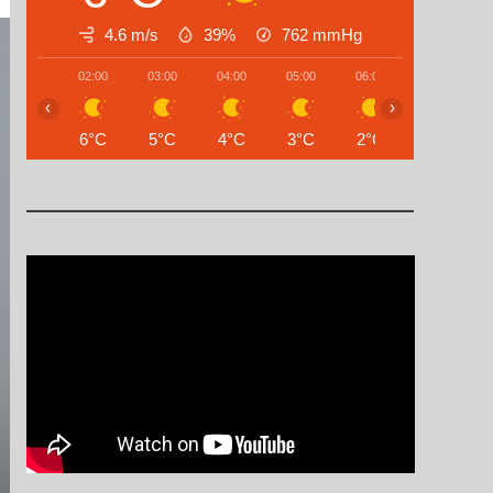
4.6 m/s
39%
762
mmHg
02:00
03:00
04:00
05:00
06:00
07:00
‹
›
6°C
5°C
4°C
3°C
2°C
2°C