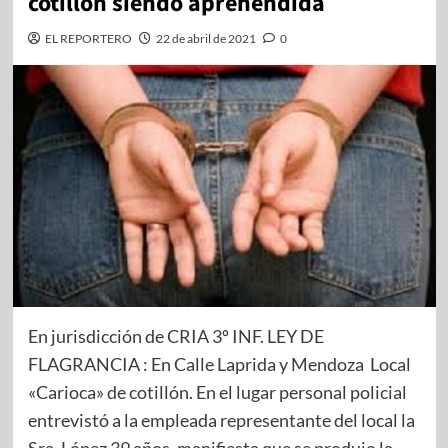
cotillón siendo aprehendida
EL REPORTERO
22 de abril de 2021
0
En jurisdicción de CRIA 3º INF. LEY DE
FLAGRANCIA : En Calle Laprida y Mendoza Local
«Carioca» de cotillón. En el lugar personal policial
entrevistó a la empleada representante del local la
Sra. López 39 años, manifiesta que se produjo la