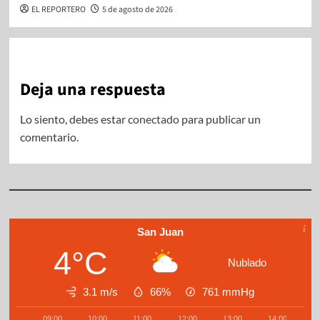
EL REPORTERO
5 de agosto de 2026
Deja una respuesta
Lo siento, debes estar
conectado
para publicar un
comentario.
San Juan
4°C
Nublado
3.1 m/s
66%
761
mmHg
09:00
10:00
11:00
12:00
13:00
14:00
1