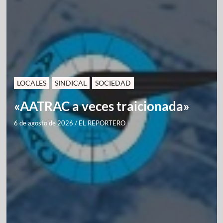
LOCALES
SINDICAL
SOCIEDAD
«AATRAC a veces traicionada»
6 de agosto de 2026
/
EL REPORTERO