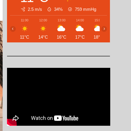
2.5 m/s
34%
759
mmHg
11:00
12:00
13:00
14:00
15:00
16:00
‹
›
11°C
14°C
16°C
17°C
18°C
17°C