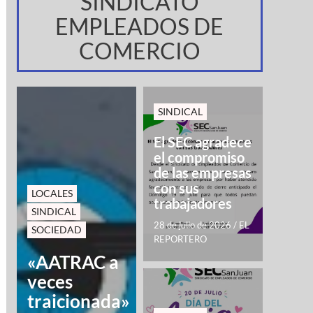
SINDICATO
EMPLEADOS DE
COMERCIO
SINDICAL
El SEC agradece
el compromiso
de las empresas
con sus
LOCALES
trabajadores
SINDICAL
28 de julio de 2026
/
EL
SOCIEDAD
REPORTERO
«AATRAC a
veces
traicionada»