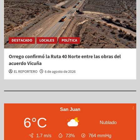
DESTACADO
LOCALES
POLÍTICA
Orrego confirmó la Ruta 40 Norte entre las obras del
acuerdo Vicuña
EL REPORTERO
6 de agosto de 2026
San Juan
6°C
Nublado
1.7 m/s
73%
764
mmHg