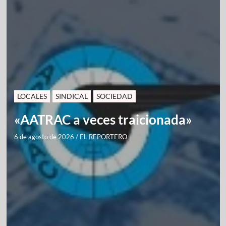
LOCALES
SINDICAL
SOCIEDAD
«AATRAC a veces traicionada»
6 de agosto de 2026
/
EL REPORTERO