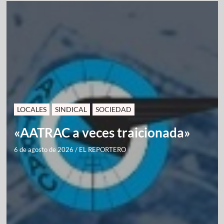
LOCALES
SINDICAL
SOCIEDAD
«AATRAC a veces traicionada»
6 de agosto de 2026
/
EL REPORTERO