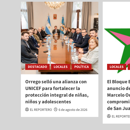
DESTACADO
LOCALES
POLÍTICA
LOCALES
Orrego selló una alianza con
El Bloque 
UNICEF para fortalecer la
anuncio d
protección integral de niñas,
Marcelo Or
niños y adolescentes
compromis
de San Ju
EL REPORTERO
6 de agosto de 2026
EL REPORT