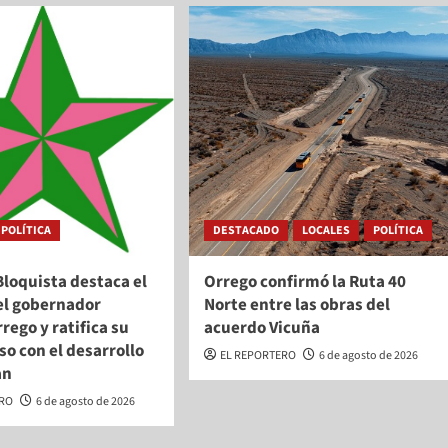
POLÍTICA
DESTACADO
LOCALES
POLÍTICA
Bloquista destaca el
Orrego confirmó la Ruta 40
el gobernador
Norte entre las obras del
rego y ratifica su
acuerdo Vicuña
o con el desarrollo
EL REPORTERO
6 de agosto de 2026
an
ERO
6 de agosto de 2026