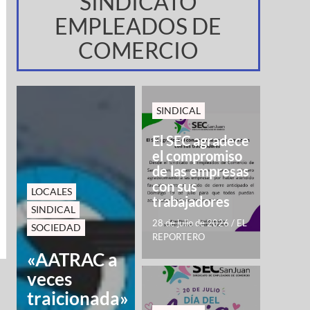
SINDICATO
EMPLEADOS DE
COMERCIO
SINDICAL
El SEC agradece
el compromiso
de las empresas
con sus
LOCALES
trabajadores
SINDICAL
28 de julio de 2026
/
EL
SOCIEDAD
REPORTERO
«AATRAC a
veces
traicionada»