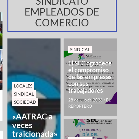
SINDICATO
EMPLEADOS DE
COMERCIO
SINDICAL
El SEC agradece
el compromiso
de las empresas
con sus
LOCALES
trabajadores
SINDICAL
28 de julio de 2026
/
EL
SOCIEDAD
REPORTERO
«AATRAC a
veces
traicionada»