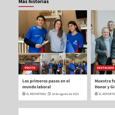
Más historias
POCITO
DESTACADO
Los primeros pasos en el
Muestra fo
mundo laboral
Honor y G
EL REPORTERO
28 de agosto de 2025
EL REPORT