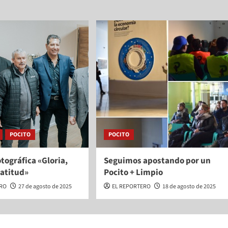
POCITO
POCITO
tográfica «Gloria,
Seguimos apostando por un
ratitud»
Pocito + Limpio
ERO
27 de agosto de 2025
EL REPORTERO
18 de agosto de 2025