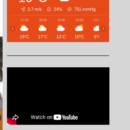
2.7 m/s
24%
751
mmHg
17:00
18:00
19:00
20:00
21:00
22:00
‹
›
19°C
17°C
13°C
10°C
8°C
9°C