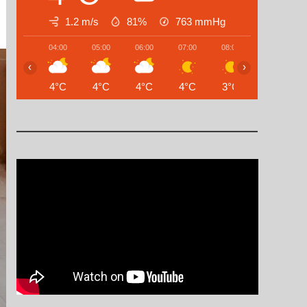
1.2 m/s
81%
763
mmHg
04:00
05:00
06:00
07:00
08:00
09:00
‹
›
4°C
4°C
4°C
4°C
3°C
4°C