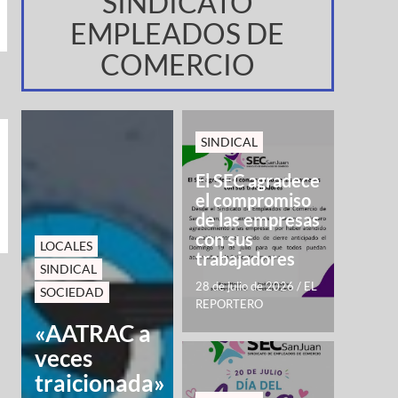
SINDICATO
EMPLEADOS DE
COMERCIO
SINDICAL
El SEC agradece
el compromiso
de las empresas
con sus
LOCALES
trabajadores
SINDICAL
28 de julio de 2026
/
EL
SOCIEDAD
REPORTERO
«AATRAC a
veces
traicionada»