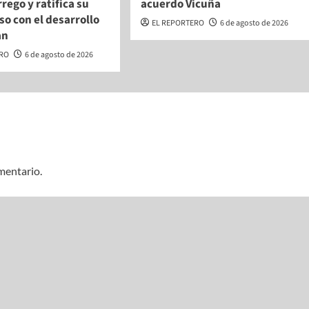
rego y ratifica su
acuerdo Vicuña
o con el desarrollo
EL REPORTERO
6 de agosto de 2026
an
ERO
6 de agosto de 2026
mentario.