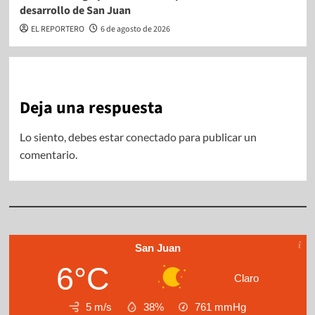
desarrollo de San Juan
EL REPORTERO
6 de agosto de 2026
Deja una respuesta
Lo siento, debes estar
conectado
para publicar un
comentario.
San Juan
6°C
Claro
5 m/s
38%
761
mmHg