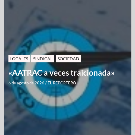
LOCALES
SINDICAL
SOCIEDAD
«AATRAC a veces traicionada»
6 de agosto de 2026
/
EL REPORTERO