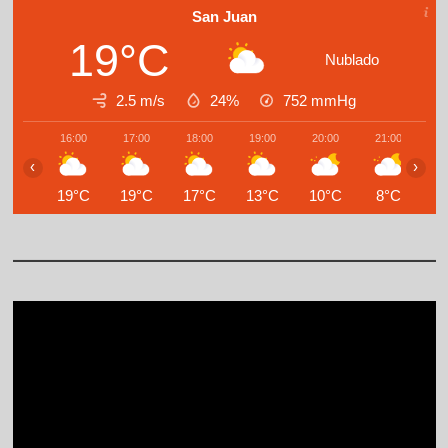
San Juan
19°C
Nublado
2.5 m/s
24%
752
mmHg
16:00
17:00
18:00
19:00
20:00
21:00
2
‹
›
19°C
19°C
17°C
13°C
10°C
8°C
9