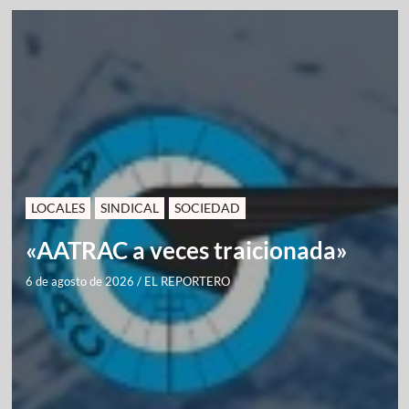
LOCALES
SINDICAL
SOCIEDAD
«AATRAC a veces traicionada»
6 de agosto de 2026
/
EL REPORTERO