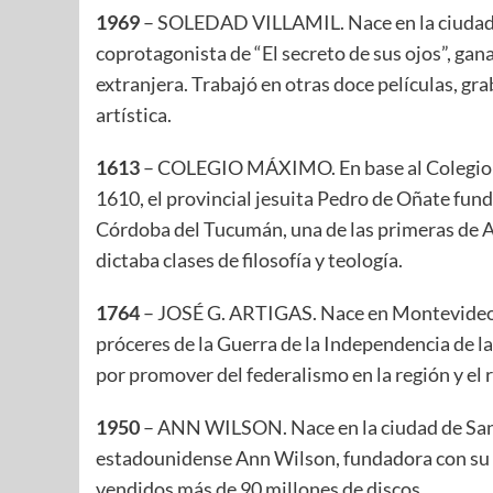
1969
– SOLEDAD VILLAMIL. Nace en la ciudad de
coprotagonista de “El secreto de sus ojos”, gan
extranjera. Trabajó en otras doce películas, gra
artística.
1613
– COLEGIO MÁXIMO. En base al Colegio 
1610, el provincial jesuita Pedro de Oñate fun
Córdoba del Tucumán, una de las primeras de A
dictaba clases de filosofía y teología.
1764
– JOSÉ G. ARTIGAS. Nace en Montevideo el 
próceres de la Guerra de la Independencia de la
por promover del federalismo en la región y el r
1950
– ANN WILSON. Nace en la ciudad de San 
estadounidense Ann Wilson, fundadora con su 
vendidos más de 90 millones de discos.