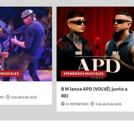
 MUSICALES
EFEMÉRIDES MUSICALES
B M lanza APD (VOLVÉ) junto a
REI
ERO
3 de abril de 2026
EL REPORTERO
3 de abril de 2026