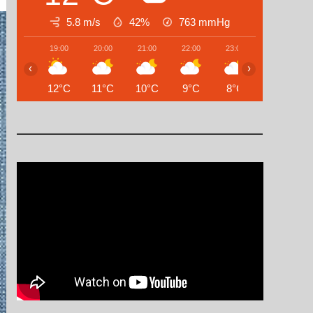
5.8 m/s
42%
763
mmHg
19:00
20:00
21:00
22:00
23:00
00:00
‹
›
12°C
11°C
10°C
9°C
8°C
8°C