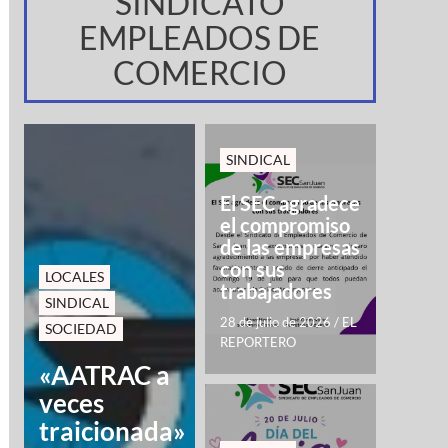
SINDICATO
EMPLEADOS DE
COMERCIO
SINDICAL
El SEC agradece
el compromiso
de las empresas
con sus
LOCALES
trabajadores
SINDICAL
28 de julio de 2026
/
EL
SOCIEDAD
REPORTERO
«AATRAC a
veces
traicionada»