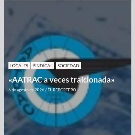
LOCALES
SINDICAL
SOCIEDAD
«AATRAC a veces traicionada»
6 de agosto de 2026
/
EL REPORTERO