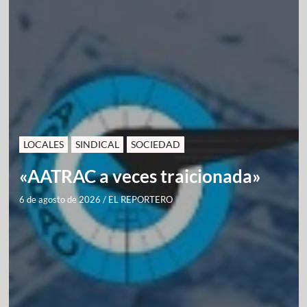
LOCALES
SINDICAL
SOCIEDAD
«AATRAC a veces traicionada»
6 de agosto de 2026
/
EL REPORTERO