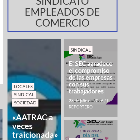
SINDICATO
EMPLEADOS DE
COMERCIO
SINDICAL
El SEC agradece
el compromiso
de las empresas
con sus
LOCALES
trabajadores
SINDICAL
28 de julio de 2026
/
EL
SOCIEDAD
REPORTERO
«AATRAC a
veces
traicionada»