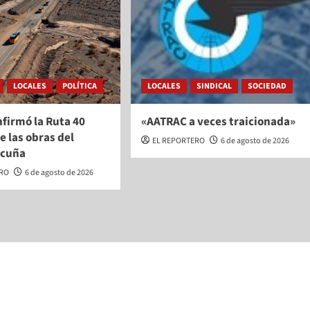
LOCALES
POLÍTICA
LOCALES
SINDICAL
SOCIEDAD
firmó la Ruta 40
«AATRAC a veces traicionada»
e las obras del
EL REPORTERO
6 de agosto de 2026
icuña
ERO
6 de agosto de 2026