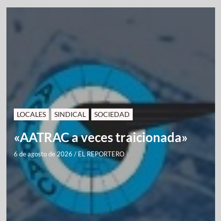
LOCALES
SINDICAL
SOCIEDAD
«AATRAC a veces traicionada»
6 de agosto de 2026
/
EL REPORTERO