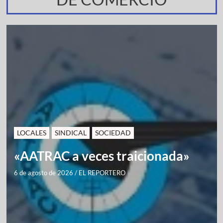
LOCALES
SINDICAL
SOCIEDAD
«AATRAC a veces traicionada»
6 de agosto de 2026
/
EL REPORTERO