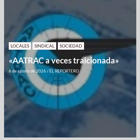
LOCALES
SINDICAL
SOCIEDAD
«AATRAC a veces traicionada»
6 de agosto de 2026
/
EL REPORTERO