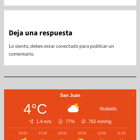
Deja una respuesta
Lo siento, debes estar
conectado
para publicar un
comentario.
San Juan
4°C
Nublado
1.4 m/s
77%
762
mmHg
06:00
07:00
08:00
09:00
10:00
11:00
1