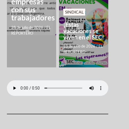
empresas
con sus
SINDICAL
trabajadores
¡Estas
28 de julio de 2026
/
EL
vacaciones se
REPORTERO
viven en el SEC!
13 de julio de 2026
/
EL
REPORTERO