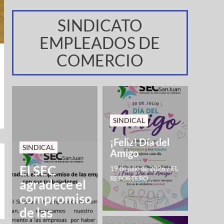
SINDICATO
EMPLEADOS DE
COMERCIO
SINDICAL
¡Feliz! Día del
SINDICAL
Amigo
El SEC
19 de julio de 2026
/
EL
REPORTERO
agradece el
compromiso
de las