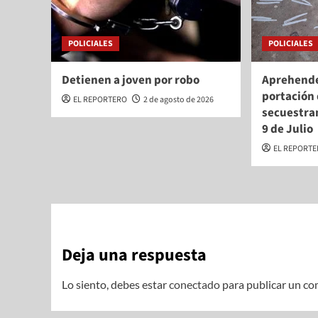
POLICIALES
POLICIALES
Detienen a joven por robo
Aprehende
portación 
EL REPORTERO
2 de agosto de 2026
secuestra
9 de Julio
EL REPORT
Deja una respuesta
Lo siento, debes estar
conectado
para publicar un co