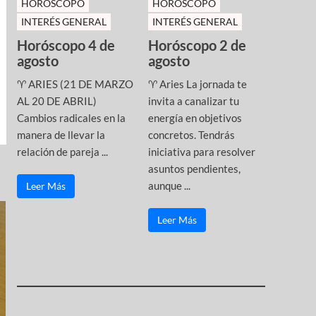
HOROSCOPO
HOROSCOPO
INTERÉS GENERAL
INTERÉS GENERAL
Horóscopo 4 de
Horóscopo 2 de
agosto
agosto
♈ ARIES (21 DE MARZO
♈ Aries La jornada te
AL 20 DE ABRIL)
invita a canalizar tu
Cambios radicales en la
energía en objetivos
manera de llevar la
concretos. Tendrás
relación de pareja ...
iniciativa para resolver
asuntos pendientes,
aunque ...
Leer Más
Leer Más