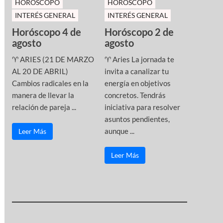
HOROSCOPO
HOROSCOPO
INTERÉS GENERAL
INTERÉS GENERAL
Horóscopo 4 de
Horóscopo 2 de
agosto
agosto
♈ ARIES (21 DE MARZO
♈ Aries La jornada te
AL 20 DE ABRIL)
invita a canalizar tu
Cambios radicales en la
energía en objetivos
manera de llevar la
concretos. Tendrás
relación de pareja ...
iniciativa para resolver
asuntos pendientes,
aunque ...
Leer Más
Leer Más