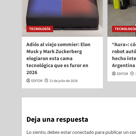
TECNOLOGÍA
TECNOLOGÍ
Adiós al viejo sommier: Elon
“Aura»: có
Musk y Mark Zuckerberg
robot aut
elogiaron esta cama
hecho ínt
tecnológica que es furor en
Argentina
2026
EDITOR
EDITOR
21 de julio de 2026
Deja una respuesta
Lo siento, debes estar
conectado
para publicar un co