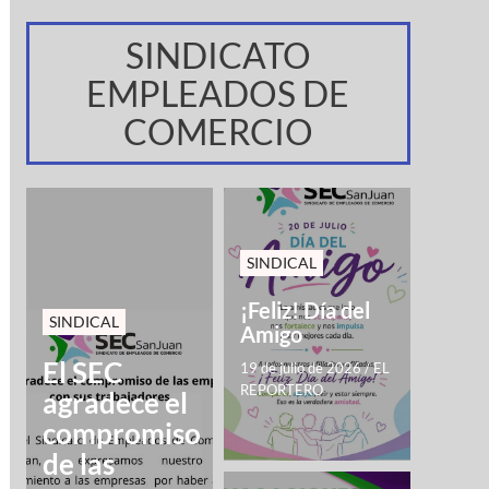
SINDICATO
EMPLEADOS DE
COMERCIO
SINDICAL
¡Feliz! Día del
SINDICAL
Amigo
El SEC
19 de julio de 2026
/
EL
REPORTERO
agradece el
compromiso
de las