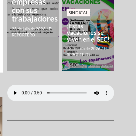
empresas
con sus
SINDICAL
trabajadores
¡Estas
28 de julio de 2026
/
EL
vacaciones se
REPORTERO
viven en el SEC!
13 de julio de 2026
/
EL
REPORTERO