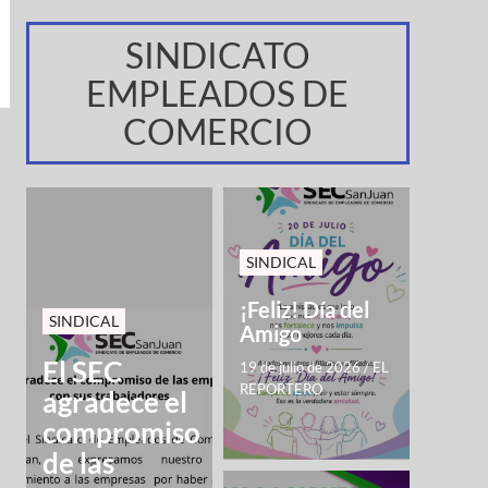
SINDICATO
EMPLEADOS DE
COMERCIO
SINDICAL
¡Feliz! Día del
SINDICAL
Amigo
El SEC
19 de julio de 2026
/
EL
REPORTERO
agradece el
compromiso
de las