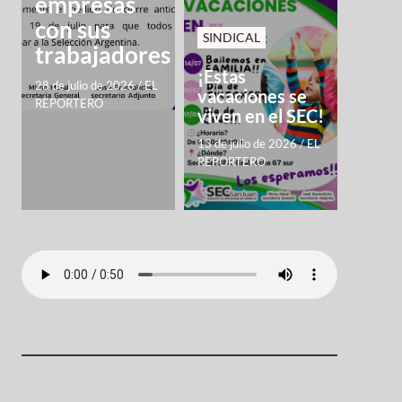
empresas
con sus
SINDICAL
trabajadores
¡Estas
28 de julio de 2026
/
EL
vacaciones se
REPORTERO
viven en el SEC!
13 de julio de 2026
/
EL
REPORTERO