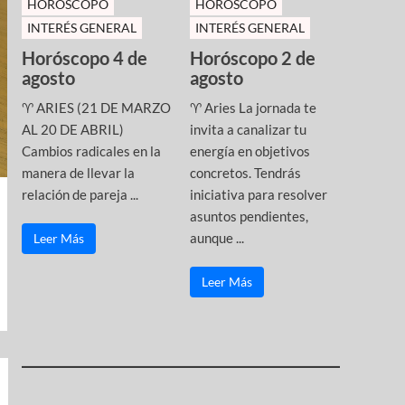
HOROSCOPO
HOROSCOPO
INTERÉS GENERAL
INTERÉS GENERAL
Horóscopo 4 de
Horóscopo 2 de
agosto
agosto
♈ ARIES (21 DE MARZO
♈ Aries La jornada te
AL 20 DE ABRIL)
invita a canalizar tu
Cambios radicales en la
energía en objetivos
manera de llevar la
concretos. Tendrás
relación de pareja ...
iniciativa para resolver
asuntos pendientes,
aunque ...
Leer Más
Leer Más