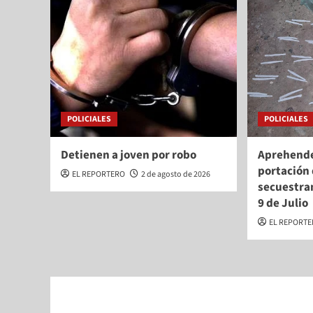
POLICIALES
POLICIALES
Detienen a joven por robo
Aprehende
portación 
EL REPORTERO
2 de agosto de 2026
secuestra
9 de Julio
EL REPORT