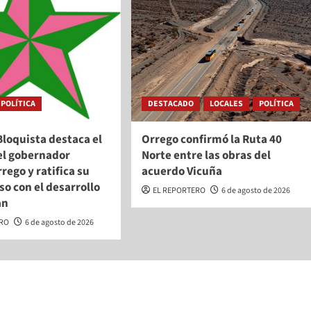
POLÍTICA
DESTACADO
LOCALES
POLÍTICA
Bloquista destaca el
Orrego confirmó la Ruta 40
el gobernador
Norte entre las obras del
rego y ratifica su
acuerdo Vicuña
o con el desarrollo
EL REPORTERO
6 de agosto de 2026
an
ERO
6 de agosto de 2026