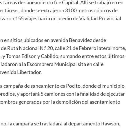
s tareas de saneamiento fue Capital. Allí se trabajó en en
 hectáreas, donde se extrajeron 3100 metros cúbicos de
izaron 155 viajes hacia un predio de Vialidad Provincial
izan en sitios ubicados en avenida Benavídez desde
 de Ruta Nacional N.º 20, calle 21 de Febrero lateral norte,
a, y Tomas Edison y Cabildo, sumando entre estos últimos
asladaron a la Escombrera Municipal sita en calle
venida Libertador.
la campaña de saneamiento es Pocito, donde el municipio
 predios, y aportará 5 camiones con la finalidad de ejecutar
escombros generados por la demolición del asentamiento
itano, la campaña se trasladará al departamento Rawson,