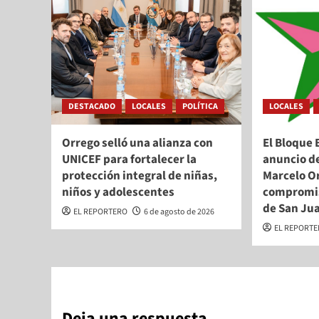
DESTACADO
LOCALES
POLÍTICA
LOCALES
Orrego selló una alianza con
El Bloque 
UNICEF para fortalecer la
anuncio d
protección integral de niñas,
Marcelo Or
niños y adolescentes
compromis
de San Ju
EL REPORTERO
6 de agosto de 2026
EL REPORT
Deja una respuesta