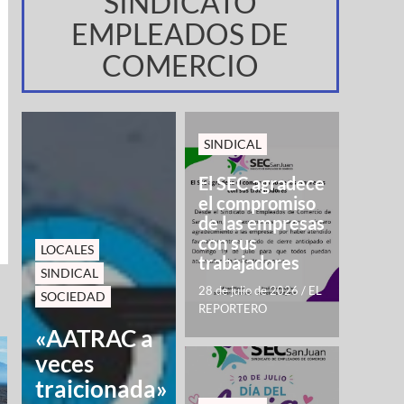
SINDICATO
EMPLEADOS DE
COMERCIO
SINDICAL
El SEC agradece
el compromiso
de las empresas
con sus
LOCALES
trabajadores
SINDICAL
28 de julio de 2026
/
EL
SOCIEDAD
REPORTERO
«AATRAC a
veces
traicionada»