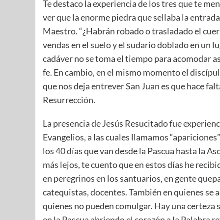
Te destaco la experiencia de los tres que te me
ver que la enorme piedra que sellaba la entrada 
Maestro. “¿Habrán robado o trasladado el cuerp
vendas en el suelo y el sudario doblado en un l
cadáver no se toma el tiempo para acomodar así l
fe. En cambio, en el mismo momento el discípul
que nos deja entrever San Juan es que hace falta 
Resurrección.
La presencia de Jesús Resucitado fue experienci
Evangelios, a las cuales llamamos “aparicione
los 40 días que van desde la Pascua hasta la Asc
más lejos, te cuento que en estos días he reci
en peregrinos en los santuarios, en gente quepa
catequistas, docentes. También en quienes se ac
quienes no pueden comulgar. Hay una certeza si
en la Pascua abriendo el corazón a la Palabra 