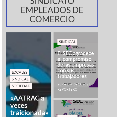
SINDICATO
EMPLEADOS DE
COMERCIO
SINDICAL
El SEC agradece
el compromiso
de las empresas
con sus
LOCALES
trabajadores
SINDICAL
28 de julio de 2026
/
EL
SOCIEDAD
REPORTERO
«AATRAC a
veces
traicionada»