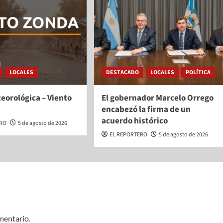
LOCALES
DESTACADO
LOCALES
POLÍTICA
eorológica – Viento
El gobernador Marcelo Orrego
encabezó la firma de un
acuerdo histórico
ERO
5 de agosto de 2026
EL REPORTERO
5 de agosto de 2026
mentario.