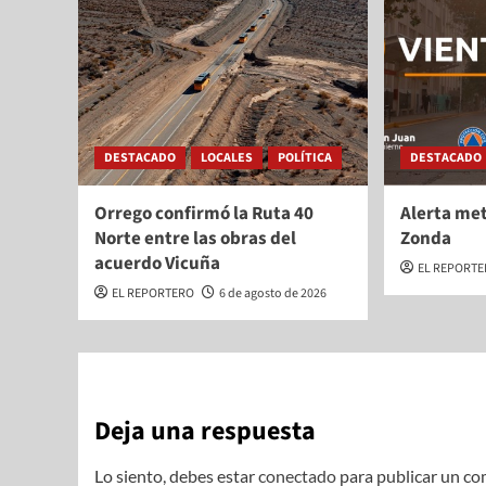
DESTACADO
LOCALES
POLÍTICA
DESTACADO
Orrego confirmó la Ruta 40
Alerta met
Norte entre las obras del
Zonda
acuerdo Vicuña
EL REPORT
EL REPORTERO
6 de agosto de 2026
Deja una respuesta
Lo siento, debes estar
conectado
para publicar un co