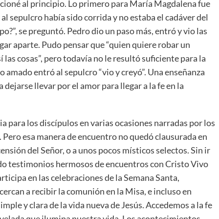
ncioné al principio. Lo primero para María Magdalena fue
al sepulcro había sido corrida y no estaba el cadáver del
o?”, se preguntó. Pedro dio un paso más, entró y vio las
ugar aparte. Pudo pensar que “quien quiere robar un
as cosas”, pero todavía no le resultó suficiente para la
o amado entró al sepulcro “vio y creyó”. Una enseñanza
dejarse llevar por el amor para llegar a la fe en la
a para los discípulos en varias ocasiones narradas por los
s”. Pero esa manera de encuentro no quedó clausurada en
ensión del Señor, o a unos pocos místicos selectos. Sin ir
bido testimonios hermosos de encuentros con Cristo Vivo
rticipa en las celebraciones de la Semana Santa,
ercan a recibir la comunión en la Misa, e incluso en
mple y clara de la vida nueva de Jesús. Accedemos a la fe
revelada que ilumina nuestra vida. Los acontecimientos