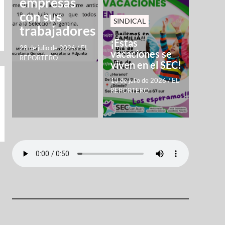
empresas
con sus
SINDICAL
trabajadores
¡Estas
28 de julio de 2026
/
EL
vacaciones se
REPORTERO
viven en el SEC!
13 de julio de 2026
/
EL
REPORTERO