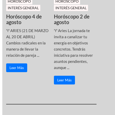
HOROSCOPO
HOROSCOPO
INTERÉS GENERAL
INTERÉS GENERAL
Horóscopo 4 de
Horóscopo 2 de
agosto
agosto
♈ ARIES (21 DE MARZO
♈ Aries La jornada te
AL 20 DE ABRIL)
invita a canalizar tu
Cambios radicales en la
energía en objetivos
manera de llevar la
concretos. Tendrás
relación de pareja ...
iniciativa para resolver
asuntos pendientes,
aunque ...
Leer Más
Leer Más