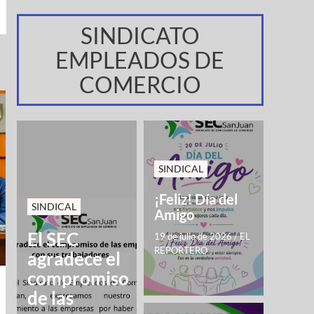
SINDICATO
EMPLEADOS DE
COMERCIO
SINDICAL
¡Feliz! Día del
SINDICAL
Amigo
El SEC
19 de julio de 2026
/
EL
REPORTERO
agradece el
compromiso
de las