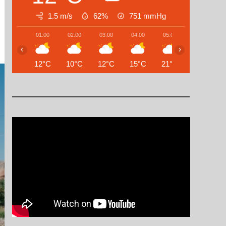
1.5 m/s
62%
751
mmHg
01:00
02:00
03:00
04:00
05:00
06:00
‹
›
12°C
10°C
12°C
15°C
21°C
17°C