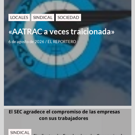
LOCALES
SINDICAL
SOCIEDAD
«AATRAC a veces traicionada»
6 de agosto de 2026
/
EL REPORTERO
SINDICAL