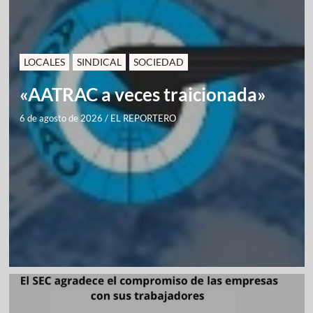
LOCALES
SINDICAL
SOCIEDAD
«AATRAC a veces traicionada»
6 de agosto de 2026
/
EL REPORTERO