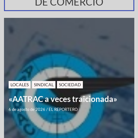
DE COMERCIO
LOCALES
SINDICAL
SOCIEDAD
«AATRAC a veces traicionada»
6 de agosto de 2026
/
EL REPORTERO