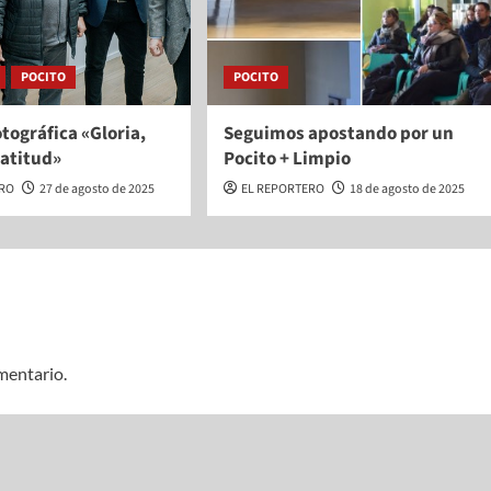
POCITO
POCITO
tográfica «Gloria,
Seguimos apostando por un
ratitud»
Pocito + Limpio
ERO
27 de agosto de 2025
EL REPORTERO
18 de agosto de 2025
mentario.