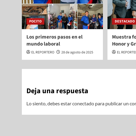
POCITO
DESTACADO
Los primeros pasos en el
Muestra fo
mundo laboral
Honor y G
EL REPORTERO
28 de agosto de 2025
EL REPORT
Deja una respuesta
Lo siento, debes estar
conectado
para publicar un co