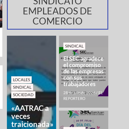
SINDICATO
EMPLEADOS DE
COMERCIO
SINDICAL
El SEC agradece
el compromiso
de las empresas
con sus
LOCALES
trabajadores
SINDICAL
28 de julio de 2026
/
EL
SOCIEDAD
REPORTERO
«AATRAC a
veces
traicionada»