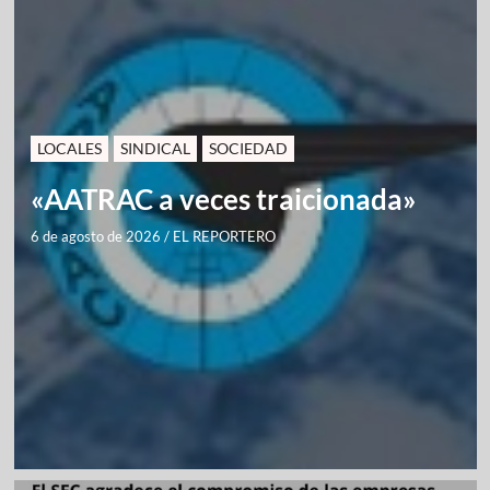
LOCALES
SINDICAL
SOCIEDAD
«AATRAC a veces traicionada»
6 de agosto de 2026
/
EL REPORTERO