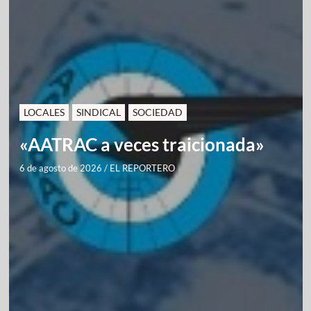
LOCALES
SINDICAL
SOCIEDAD
«AATRAC a veces traicionada»
6 de agosto de 2026
/
EL REPORTERO