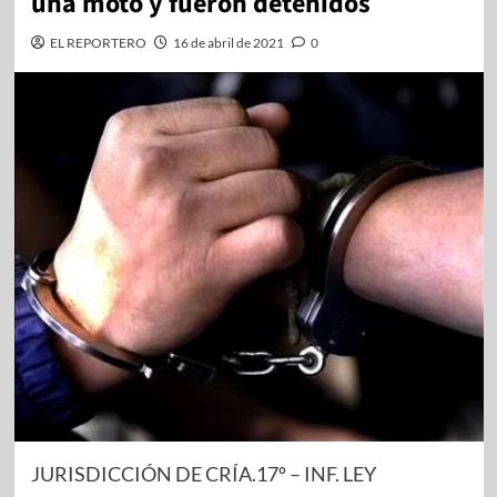
una moto y fueron detenidos
EL REPORTERO
16 de abril de 2021
0
JURISDICCIÓN DE CRÍA.17º – INF. LEY