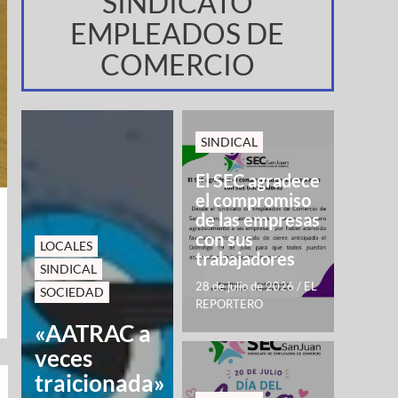
SINDICATO
EMPLEADOS DE
COMERCIO
SINDICAL
El SEC agradece
el compromiso
de las empresas
con sus
LOCALES
trabajadores
SINDICAL
28 de julio de 2026
/
EL
SOCIEDAD
REPORTERO
«AATRAC a
veces
traicionada»