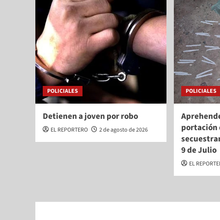
POLICIALES
POLICIALES
Detienen a joven por robo
Aprehende
portación 
EL REPORTERO
2 de agosto de 2026
secuestra
9 de Julio
EL REPORT