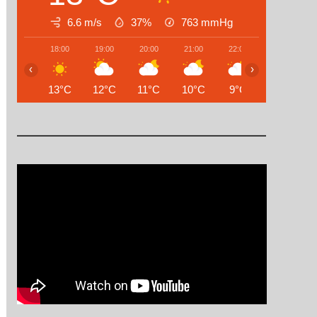
6.6 m/s
37%
763
mmHg
18:00
19:00
20:00
21:00
22:00
23:00
‹
›
13°C
12°C
11°C
10°C
9°C
8°C