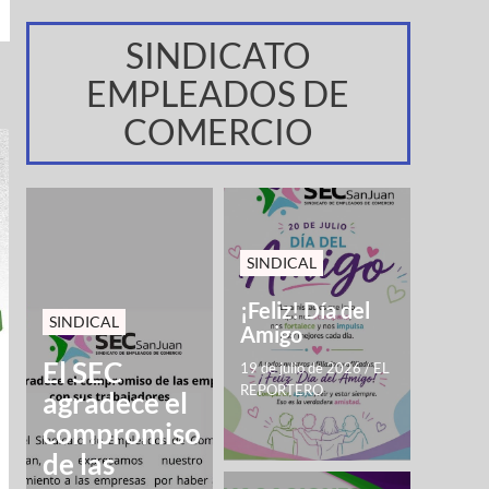
SINDICATO
EMPLEADOS DE
COMERCIO
SINDICAL
¡Feliz! Día del
SINDICAL
Amigo
El SEC
19 de julio de 2026
/
EL
REPORTERO
agradece el
compromiso
de las