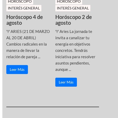
HOROSCOPO
HOROSCOPO
INTERÉS GENERAL
INTERÉS GENERAL
Horóscopo 4 de
Horóscopo 2 de
agosto
agosto
♈ ARIES (21 DE MARZO
♈ Aries La jornada te
AL 20 DE ABRIL)
invita a canalizar tu
Cambios radicales en la
energía en objetivos
manera de llevar la
concretos. Tendrás
relación de pareja ...
iniciativa para resolver
asuntos pendientes,
aunque ...
Leer Más
Leer Más