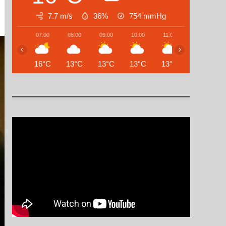
7.7 m/s
36%
754
mmHg
07:00
08:00
09:00
10:00
11:00
12:00
‹
›
16°C
13°C
13°C
13°C
13°C
12°C