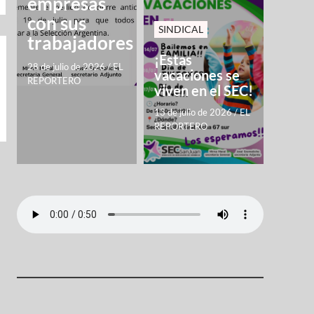
empresas
con sus
SINDICAL
trabajadores
¡Estas
28 de julio de 2026
/
EL
vacaciones se
REPORTERO
viven en el SEC!
13 de julio de 2026
/
EL
REPORTERO