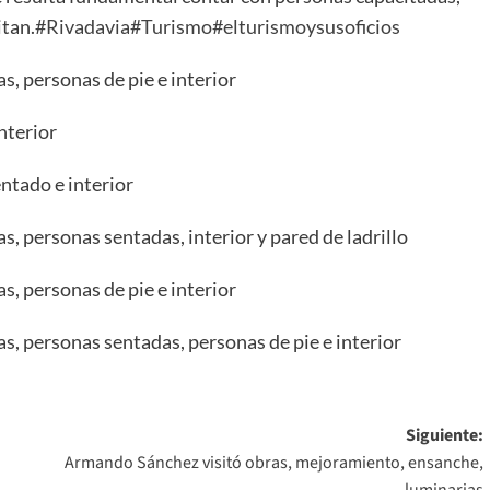
itan.
#Rivadavia
#Turismo
#elturismoysusoficios
Siguiente:
Armando Sánchez visitó obras, mejoramiento, ensanche,