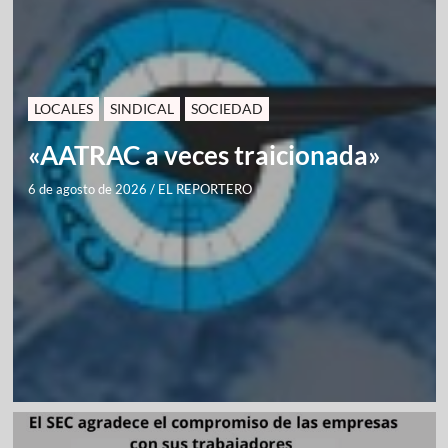
LOCALES
SINDICAL
SOCIEDAD
«AATRAC a veces traicionada»
6 de agosto de 2026
/
EL REPORTERO