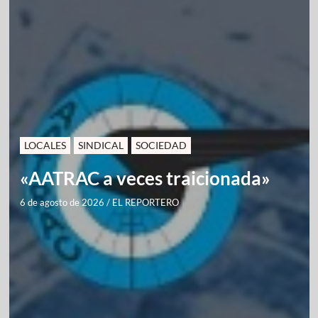
LOCALES
SINDICAL
SOCIEDAD
«AATRAC a veces traicionada»
6 de agosto de 2026
/
EL REPORTERO