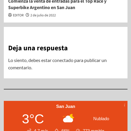
Comienza la venta de entradas para el Top Race y
Superbike Argentino en San Juan
EDITOR
2 de julio de 2022
Deja una respuesta
Lo siento, debes estar
conectado
para publicar un
comentario.
San Juan
3°C
Nublado
4.7 m/s
66%
773
mmHg