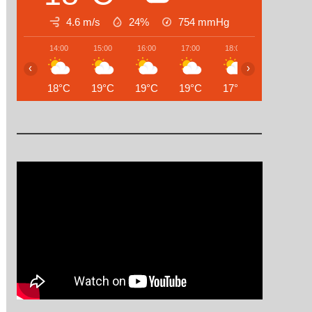
4.6 m/s
24%
754
mmHg
14:00
15:00
16:00
17:00
18:00
19:00
‹
›
18°C
19°C
19°C
19°C
17°C
13°C