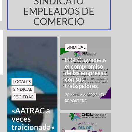
SINDICATO
EMPLEADOS DE
COMERCIO
SINDICAL
El SEC agradece
el compromiso
de las empresas
con sus
LOCALES
trabajadores
SINDICAL
28 de julio de 2026
/
EL
SOCIEDAD
REPORTERO
«AATRAC a
veces
traicionada»