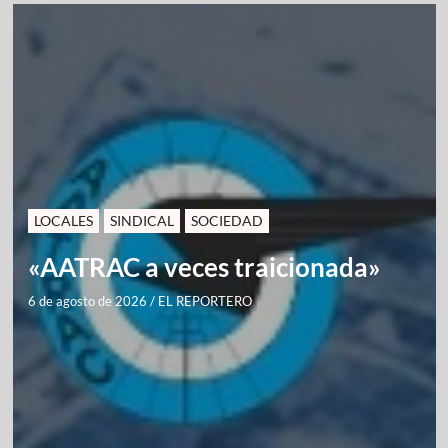
LOCALES
SINDICAL
SOCIEDAD
«AATRAC a veces traicionada»
6 de agosto de 2026
/
EL REPORTERO