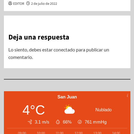
EDITOR
2 de julio de 2022
Deja una respuesta
Lo siento, debes estar
conectado
para publicar un
comentario.
San Juan
4°C
Nublado
3.1 m/s
66%
761
mmHg
09:00
10:00
11:00
12:00
13:00
14:00
1