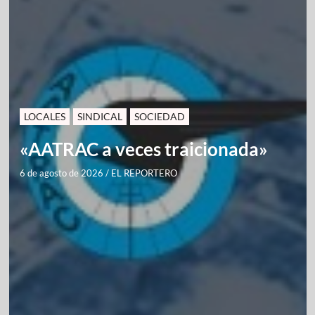
LOCALES
SINDICAL
SOCIEDAD
«AATRAC a veces traicionada»
6 de agosto de 2026
/
EL REPORTERO