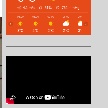
4.1 m/s
51%
762
mmHg
05:00
06:00
07:00
08:00
09:00
10:00
‹
›
3°C
2°C
2°C
2°C
3°C
6°C