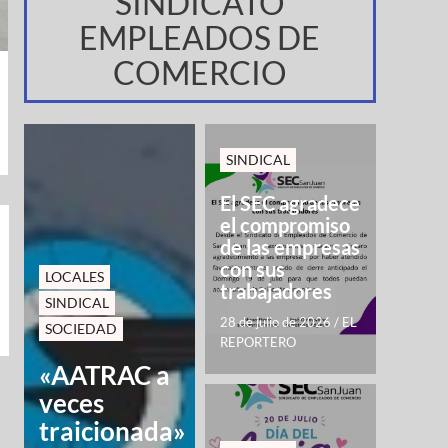
SINDICATO
EMPLEADOS DE
COMERCIO
SINDICAL
El SEC agradece
el compromiso
de las empresas
con sus
LOCALES
trabajadores
SINDICAL
28 de julio de 2026
/
EL
SOCIEDAD
REPORTERO
«AATRAC a
veces
traicionada»