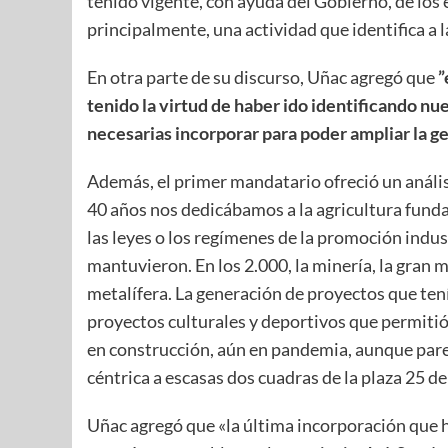
tenido vigente, con ayuda del Gobierno, de los
principalmente, una actividad que identifica a l
En otra parte de su discurso, Uñac agregó que
”
tenido la virtud de haber ido identificando n
necesarias incorporar para poder ampliar la ge
Además, el primer mandatario ofreció un anális
40 años nos dedicábamos a la agricultura fund
las leyes o los regímenes de la promoción indust
mantuvieron. En los 2.000, la minería, la gran m
metalífera. La generación de proyectos que tení
proyectos culturales y deportivos que permitió
en construcción, aún en pandemia, aunque parez
céntrica a escasas dos cuadras de la plaza 25 d
Uñac agregó que «la última incorporación que h