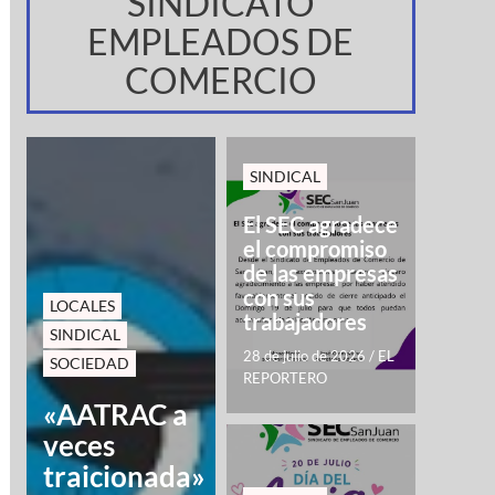
SINDICATO
EMPLEADOS DE
COMERCIO
SINDICAL
El SEC agradece
el compromiso
de las empresas
con sus
LOCALES
trabajadores
SINDICAL
28 de julio de 2026
/
EL
SOCIEDAD
REPORTERO
«AATRAC a
veces
traicionada»