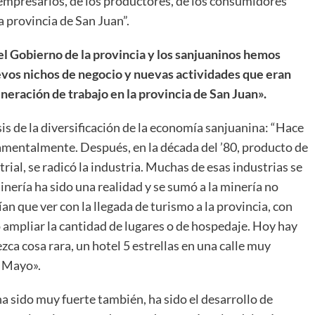
 empresarios, de los productores, de los consumidores
a provincia de San Juan”.
el Gobierno de la provincia y los sanjuaninos hemos
uevos nichos de negocio y nuevas actividades que eran
neración de trabajo en la provincia de San Juan».
is de la diversificación de la economía sanjuanina: “Hace
amentalmente. Después, en la década del ’80, producto de
rial, se radicó la industria. Muchas de esas industrias se
inería ha sido una realidad y se sumó a la minería no
an que ver con la llegada de turismo a la provincia, con
 ampliar la cantidad de lugares o de hospedaje. Hoy hay
ca cosa rara, un hotel 5 estrellas en una calle muy
e Mayo».
a sido muy fuerte también, ha sido el desarrollo de