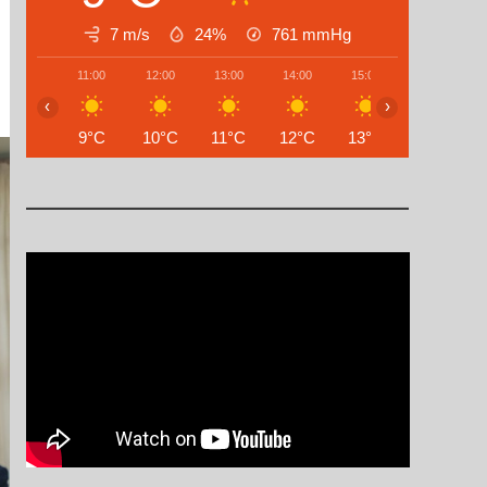
7 m/s
24%
761
mmHg
11:00
12:00
13:00
14:00
15:00
16:00
‹
›
9°C
10°C
11°C
12°C
13°C
14°C