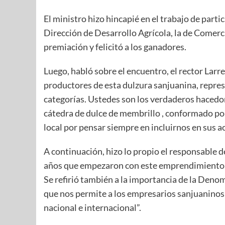
El ministro hizo hincapié en el trabajo de parti
Dirección de Desarrollo Agrícola, la de Comerci
premiación y felicitó a los ganadores.
Luego, habló sobre el encuentro, el rector Larre
productores de esta dulzura sanjuanina, repre
categorías. Ustedes son los verdaderos hacedo
cátedra de dulce de membrillo , conformado por
local por pensar siempre en incluirnos en sus a
A continuación, hizo lo propio el responsable 
años que empezaron con este emprendimiento y
Se refirió también a la importancia de la Denom
que nos permite a los empresarios sanjuaninos
nacional e internacional”.