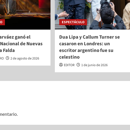
LO
ESPECTÁCULO
arváez ganó el
Dua Lipa y Callum Turner se
Nacional de Nuevas
casaron en Londres: un
a Falda
escritor argentino fue su
celestino
ERO
2 de agosto de 2026
EDITOR
1 de junio de 2026
mentario.