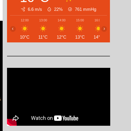
6.6 m/s
22%
761
mmHg
12:00
13:00
14:00
15:00
16:00
17:00
‹
›
10°C
11°C
12°C
13°C
14°C
14°C