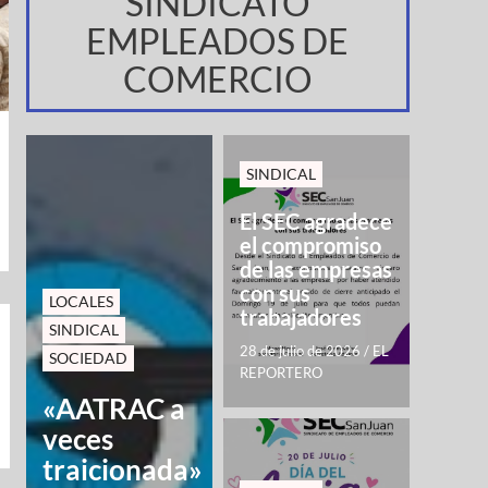
SINDICATO
EMPLEADOS DE
COMERCIO
SINDICAL
El SEC agradece
el compromiso
de las empresas
con sus
LOCALES
trabajadores
SINDICAL
28 de julio de 2026
/
EL
SOCIEDAD
REPORTERO
«AATRAC a
veces
traicionada»