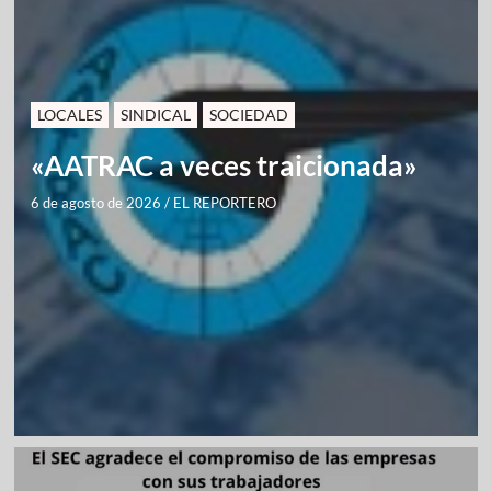
LOCALES
SINDICAL
SOCIEDAD
«AATRAC a veces traicionada»
6 de agosto de 2026
/
EL REPORTERO