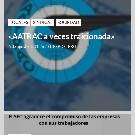
LOCALES
SINDICAL
SOCIEDAD
«AATRAC a veces traicionada»
6 de agosto de 2026
/
EL REPORTERO