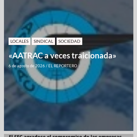
LOCALES
SINDICAL
SOCIEDAD
«AATRAC a veces traicionada»
6 de agosto de 2026
/
EL REPORTERO