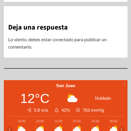
Deja una respuesta
Lo siento, debes estar
conectado
para publicar un
comentario.
San Juan
12°C
Nublado
5.8 m/s
42%
763
mmHg
19:00
20:00
21:00
22:00
23:00
00:00
0
‹
›