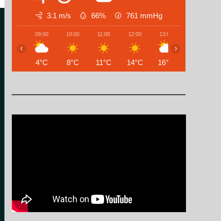
3.1 m/s
66%
761
mmHg
09:00
10:00
11:00
12:00
13:00
14:00
‹
›
4°C
8°C
11°C
14°C
16°C
17°C