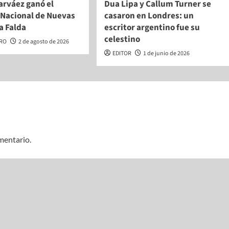
arváez ganó el
Dua Lipa y Callum Turner se
Nacional de Nuevas
casaron en Londres: un
a Falda
escritor argentino fue su
celestino
ERO
2 de agosto de 2026
EDITOR
1 de junio de 2026
mentario.