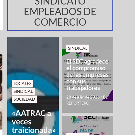
SINDICATO
EMPLEADOS DE
COMERCIO
SINDICAL
El SEC agradece
el compromiso
de las empresas
con sus
LOCALES
trabajadores
SINDICAL
28 de julio de 2026
/
EL
SOCIEDAD
REPORTERO
«AATRAC a
veces
traicionada»