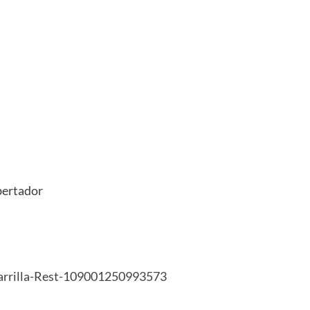
ibertador
arrilla-Rest-109001250993573